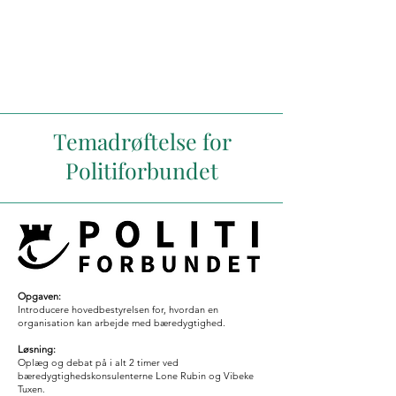
Temadrøftelse for
Politiforbundet
Opgaven:
Introducere hovedbestyrelsen for, hvordan en
organisation kan arbejde med bæredygtighed.
Løsning:
Oplæg og debat på i alt 2 timer ved
bæredygtighedskonsulenterne Lone Rubin og Vibeke
Tuxen.