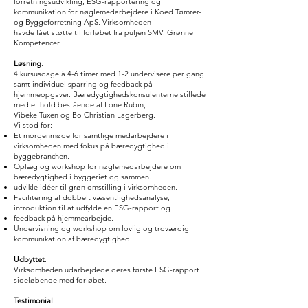
forretningsudvikling, ESG-rapportering og
kommunikation for nøglemedarbejdere i Koed Tømrer-
og Byggeforretning ApS. Virksomheden
havde fået støtte til forløbet fra puljen SMV: Grønne
Kompetencer.
Løsning
:
4 kursusdage à 4-6 timer med 1-2 undervisere per gang
samt individuel sparring og feedback på
hjemmeopgaver. Bæredygtighedskonsulenterne stillede
med et hold bestående af Lone Rubin,
Vibeke Tuxen og Bo Christian Lagerberg.
Vi stod for:
Et morgenmøde for samtlige medarbejdere i
virksomheden med fokus på bæredygtighed i
byggebranchen.
Oplæg og workshop for nøglemedarbejdere om
bæredygtighed i byggeriet og sammen.
udvikle idéer til grøn omstilling i virksomheden.
Facilitering af dobbelt væsentlighedsanalyse,
introduktion til at udfylde en ESG-rapport og
feedback på hjemmearbejde.
Undervisning og workshop om lovlig og troværdig
kommunikation af bæredygtighed.
Udbyttet
:
Virksomheden udarbejdede deres første ESG-rapport
sideløbende med forløbet.
Testimonial
: