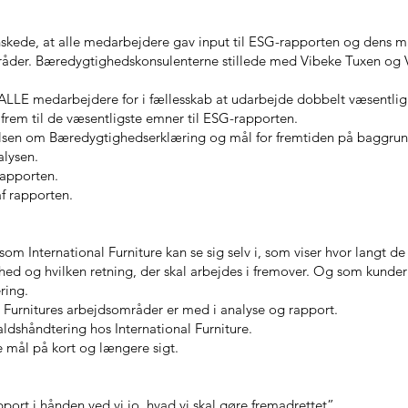
kede, at alle medarbejdere gav input til ESG-rapporten og dens må
åder. Bæredygtighedskonsulenterne stillede med Vibeke Tuxen og Vi
ALLE medarbejdere for i fællesskab at udarbejde dobbelt væsentli
frem til de væsentligste emner til ESG-rapporten.
lsen om Bæredygtighedserklæring og mål for fremtiden på baggrun
lysen.
rapporten.
f rapporten.
om International Furniture kan se sig selv i, som viser hvor langt de 
d og hvilken retning, der skal arbejdes i fremover. Og som kunde
ring.
l Furnitures arbejdsområder er med i analyse og rapport.
aldshåndtering hos International Furniture.
e mål på kort og længere sigt.
ort i hånden ved vi jo, hvad vi skal gøre fremadrettet”