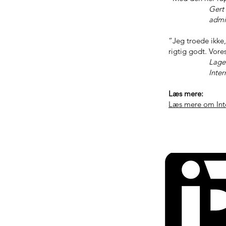
Gert 
administratio
“Jeg troede ikke,
rigtig godt. Vor
Lagermedar
Internationa
Læs mere:
Læs mere om Inter