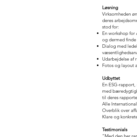
Løsning
Virksomheden øns
deres arbejdsomr
stod for:
En workshop for 
og dermed finde 
Dialog med lede
væsentlighedsana
Udarbejdelse af 
Fotos og layout a
Udbyttet
En ESG-rapport, s
med bæredygtighe
til deres rapporte
Alle Internationa
Overblik over aff
Klare og konkret
Testimonials
”Med den her rapp