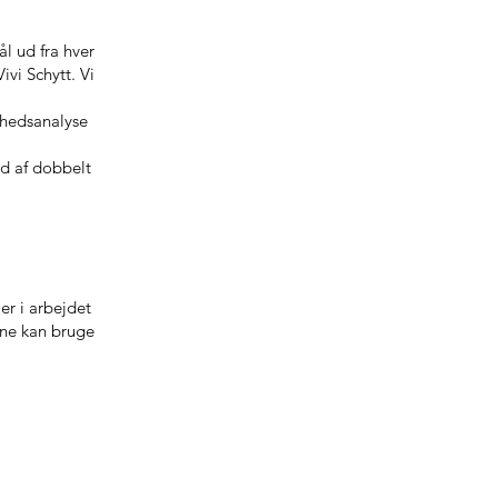
l ud fra hver
vi Schytt. Vi
ghedsanalyse
d af dobbelt
er i arbejdet
rne kan bruge